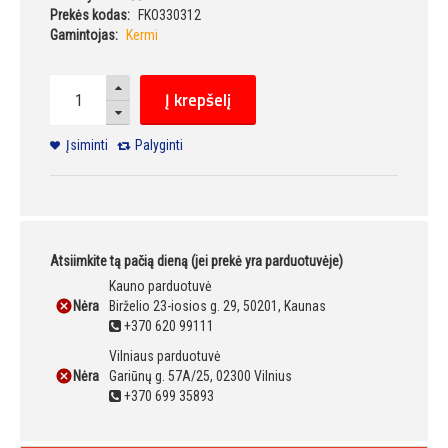
Prekės kodas:
FKO330312
Gamintojas:
Kermi
Į krepšelį
Įsiminti
Palyginti
Atsiimkite tą pačią dieną (jei prekė yra parduotuvėje)
Kauno parduotuvė
Nėra
Birželio 23-iosios g. 29, 50201, Kaunas
+370 620 99111
Vilniaus parduotuvė
Nėra
Gariūnų g. 57A/25, 02300 Vilnius
+370 699 35893