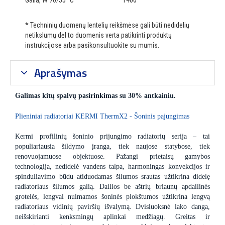
Galia, W 70/55 °C
1406
* Techninių duomenų lentelių reikšmėse gali būti nedidelių
netikslumų dėl to duomenis verta patikrinti produktų
instrukcijose arba pasikonsultuokite su mumis.
Aprašymas
Galimas kitų spalvų pasirinkimas su 30% antkainiu.
Plieniniai radiatoriai KERMI ThermX2 - Šoninis pajungimas
Kermi profilinių šoninio prijungimo radiatorių serija – tai
populiariausia šildymo įranga, tiek naujose statybose, tiek
renovuojamuose objektuose. Pažangi prietaisų gamybos
technologija, nedidelė vandens talpa, harmoningas konvekcijos ir
spinduliavimo būdu atiduodamas šilumos srautas užtikrina didelę
radiatoriaus šilumos galią. Dailios be aštrių briaunų apdailinės
grotelės, lengvai nuimamos šoninės plokštumos užtikrina lengvą
radiatoriaus vidinių paviršių išvalymą. Dvisluoksnė lako danga,
neišskirianti kenksmingų aplinkai medžiagų. Greitas ir