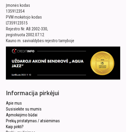
Įmonės kodas
135912354
PVM mokėtojo kodas
LT359123515
Rejestro Nr. AB 2002-330,
įregistruota 2002.07.12
Kauno m. savivaldybės rejestro tarnyboje
Informacija pirkėjui
Apie mus
Susisiekite su mumis
Apmokėjimo būdai
Prekių pristatymas / atsiėmimas
Kaip pirkti?