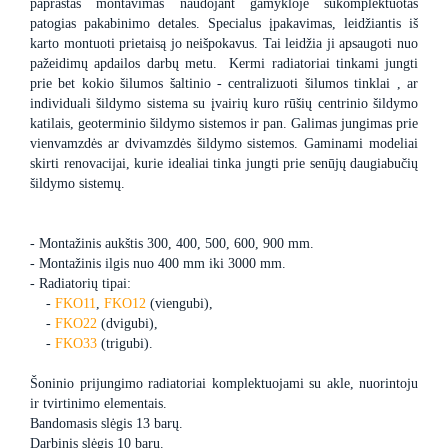
paprastas montavimas naudojant gamykloje sukomplektuotas
patogias pakabinimo detales. Specialus įpakavimas, leidžiantis iš
karto montuoti prietaisą jo neišpokavus. Tai leidžia ji apsaugoti nuo
pažeidimų apdailos darbų metu. Kermi radiatoriai tinkami jungti
prie bet kokio šilumos šaltinio - centralizuoti šilumos tinklai , ar
individuali šildymo sistema su įvairių kuro rūšių centrinio šildymo
katilais, geoterminio šildymo sistemos ir pan. Galimas jungimas prie
vienvamzdės ar dvivamzdės šildymo sistemos. Gaminami modeliai
skirti renovacijai, kurie idealiai tinka jungti prie senūjų daugiabučių
šildymo sistemų.
- Montažinis aukštis 300, 400, 500, 600, 900 mm.
- Montažinis ilgis nuo 400 mm iki 3000 mm.
- Radiatorių tipai:
-
FKO11
,
FKO12
(viengubi),
-
FKO22
(dvigubi),
-
FKO33
(trigubi).
Šoninio prijungimo radiatoriai komplektuojami su akle, nuorintoju
ir tvirtinimo elementais.
Bandomasis slėgis 13 barų.
Darbinis slėgis 10 barų.