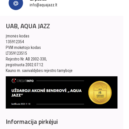
info@aquajazz.lt
UAB, AQUA JAZZ
Įmonės kodas
135912354
PVM mokėtojo kodas
LT359123515
Rejestro Nr. AB 2002-330,
įregistruota 2002.07.12
Kauno m. savivaldybės rejestro tarnyboje
Informacija pirkėjui